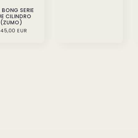
 BONG SERIE
UE CILINDRO
(ZUMO)
rezzo
45,00 EUR
i
istino