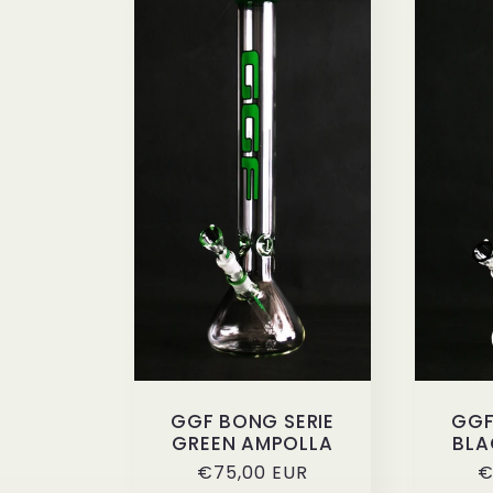
e
z
i
o
n
e
GGF BONG SERIE
GGF
:
GREEN AMPOLLA
BLA
Prezzo
€75,00 EUR
P
€