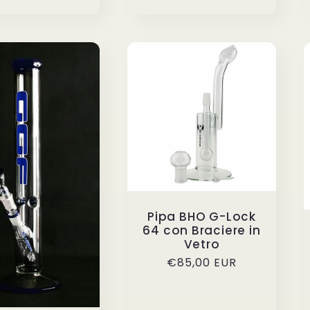
i
di
istino
listino
Pipa BHO G-Lock
64 con Braciere in
Vetro
Prezzo
€85,00 EUR
di
listino