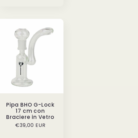
Pipa BHO G-Lock
17 cm con
Braciere in Vetro
Prezzo
€39,00 EUR
di