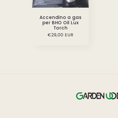
Accendino a gas
per BHO Oil Lux
Torch
Prezzo
€29,00 EUR
di
listino