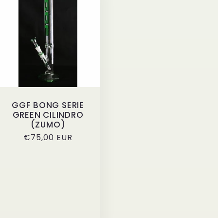
GGF BONG SERIE
GREEN CILINDRO
(ZUMO)
Prezzo
€75,00 EUR
di
listino