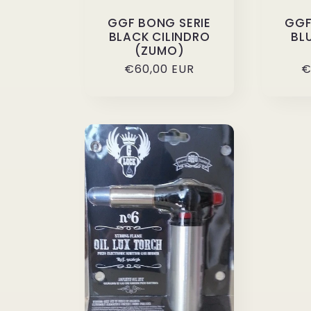
GGF BONG SERIE
GGF
BLACK CILINDRO
BL
(ZUMO)
Prezzo
€60,00 EUR
P
€
di
d
listino
l