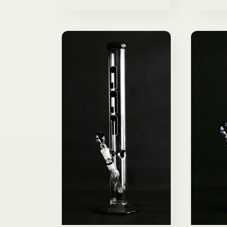
di
d
listino
l