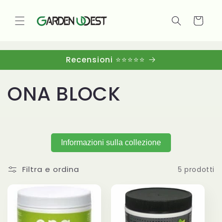
Vai
direttamente
ai contenuti
Carrello
Recensioni ⭐⭐⭐⭐⭐
C
ONA BLOCK
o
l
Informazioni sulla collezione
l
Filtra e ordina
5 prodotti
e
z