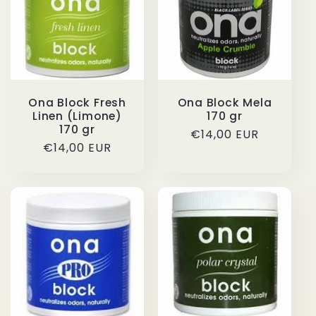
i
o
n
Ona Block Fresh
Ona Block Mela
e
Linen (Limone)
170 gr
170 gr
Prezzo
€14,00 EUR
:
Prezzo
€14,00 EUR
di
di
listino
listino