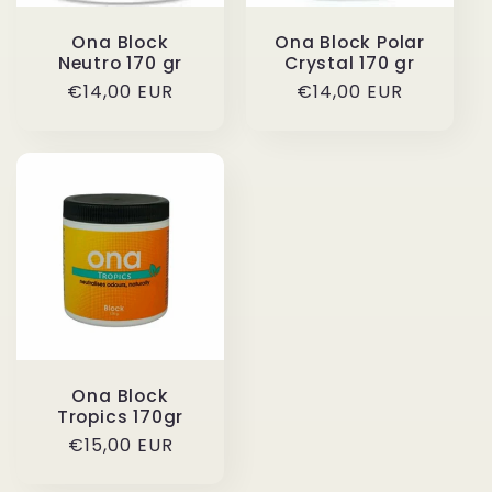
Ona Block
Ona Block Polar
Neutro 170 gr
Crystal 170 gr
Prezzo
€14,00 EUR
Prezzo
€14,00 EUR
di
di
listino
listino
Ona Block
Tropics 170gr
Prezzo
€15,00 EUR
di