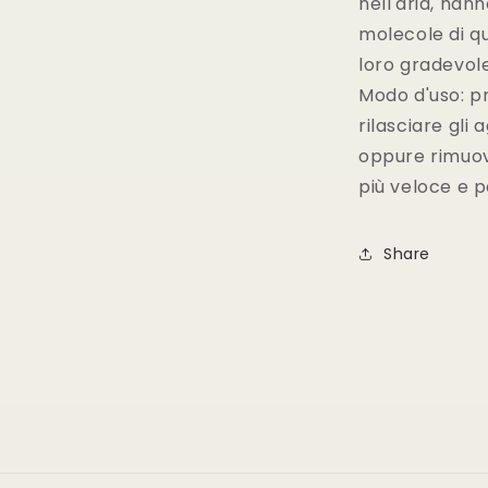
nell'aria, hann
molecole di qu
loro gradevol
Modo d'uso: pr
rilasciare gli
oppure rimuo
più veloce e 
Share