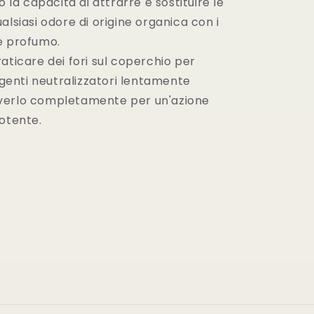
o la capacità di attrarre e sostituire le
alsiasi odore di origine organica con i
e profumo.
aticare dei fori sul coperchio per
 agenti neutralizzatori lentamente
verlo completamente per un'azione
potente.