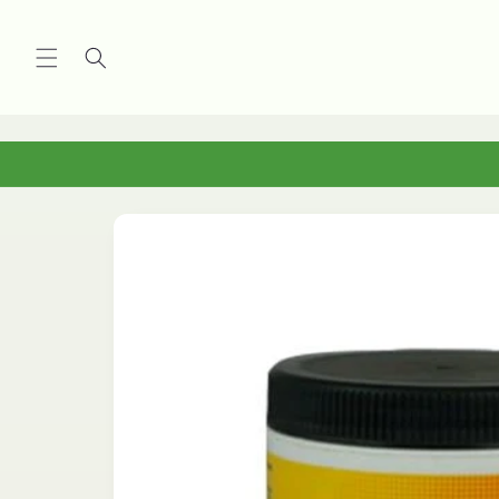
Vai
direttamente
ai contenuti
Passa alle
informazioni
sul
prodotto