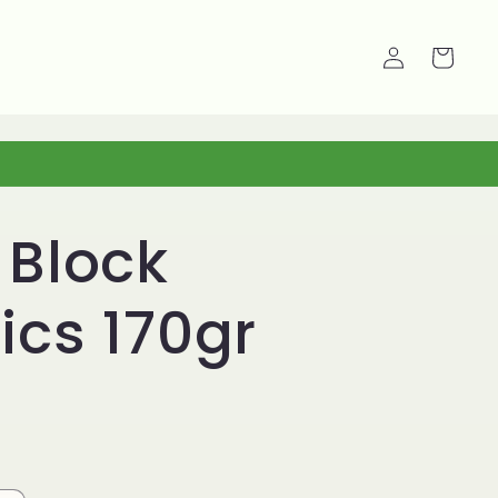
Carrello
Accedi
 Block
ics 170gr