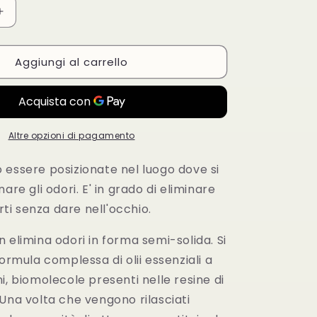
Aumenta
quantità
per
Aggiungi al carrello
Ona
Block
Tropics
170gr
Altre opzioni di pagamento
 essere posizionate nel luogo dove si
are gli odori. E' in grado di eliminare
orti senza dare nell'occhio.
 elimina odori in forma semi-solida. Si
formula complessa di olii essenziali a
i, biomolecole presenti nelle resine di
Una volta che vengono rilasciati