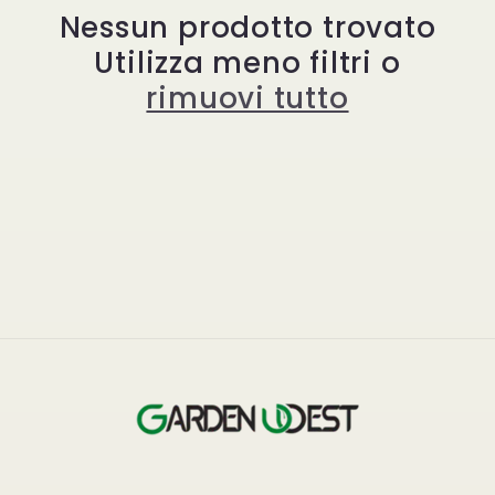
i
Nessun prodotto trovato
Utilizza meno filtri o
o
rimuovi tutto
n
e
: