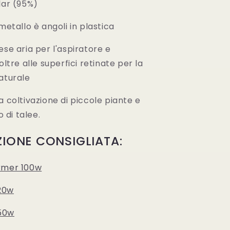
lar (95%)
 metallo è angoli in plastica
ese aria per l'aspiratore e
oltre alle superfici retinate per la
aturale
a coltivazione di piccole piante e
di talee.
ZIONE CONSIGLIATA:
rmer 100w
20w
50w