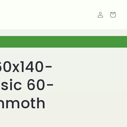
Carrello
Accedi
60x140-
sic 60-
mmoth