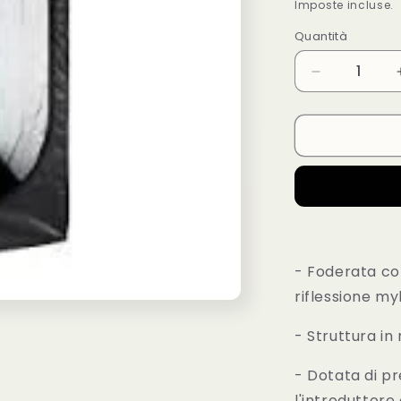
di
Imposte incluse.
listino
Quantità
Diminuisci
quantità
per
60x60x140-
Classic
60-
Mammoth
- Foderata con
riflessione my
- Struttura in
- Dotata di pr
l'introduttore 