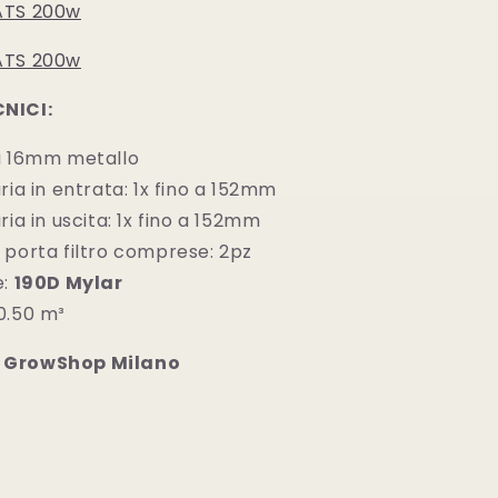
ATS 200w
ATS 200w
NICI:
a 16mm metallo
ria in entrata: 1x fino a 152mm
ria in uscita: 1x fino a 152mm
 porta filtro comprese: 2pz
e:
190D Mylar
0.50 m³
 GrowShop Milano