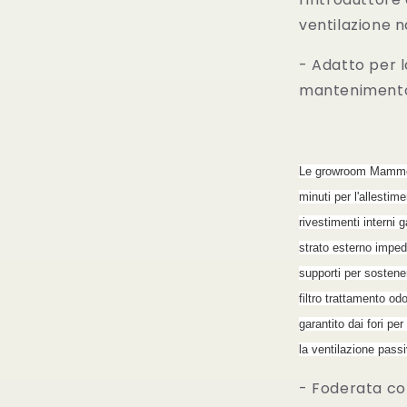
ventilazione n
- Adatto per l
mantenimento 
Le growroom Mammot
minuti per l'allestime
rivestimenti interni 
strato esterno impedi
supporti per sostene
filtro trattamento odo
garantito dai fori per
la ventilazione pass
- Foderata con