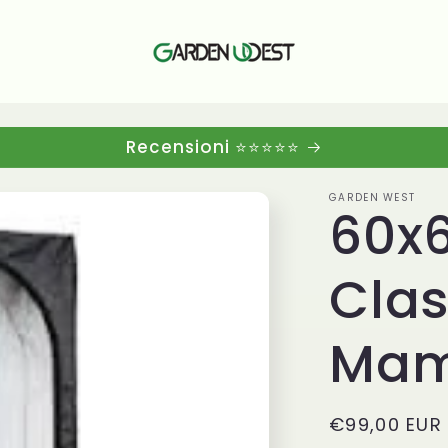
Recensioni ⭐⭐⭐⭐⭐
GARDEN WEST
60x
Clas
Ma
Prezzo
€99,00 EUR