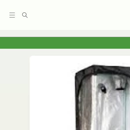
Vai
direttamente
ai contenuti
Passa alle
informazioni
sul
prodotto