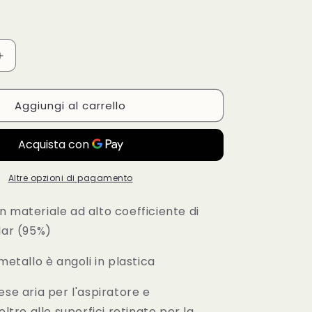
Aumenta
quantità
per
Aggiungi al carrello
60x60x140-
Classic
60-
Mammoth
Altre opzioni di pagamento
 materiale ad alto coefficiente di
lar (95%)
 metallo è angoli in plastica
ese aria per l'aspiratore e
oltre alle superfici retinate per la