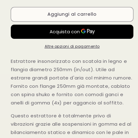
quantità
quantità
per
per
Aggiungi al carrello
Air
Air
Fan
Fan
Box
Box
1500
1500
m3/h
m3/h
Altre opzioni di pagamento
Estrattore insonorizzato con scatola in legno e
flangia diametro 250mm (in/out). Utile ad
estrarre grandi portate d'aria col minimo rumore.
Fornito con flange 250mm già montate, cablato
con spina shuko e fornito con comodi ganci e
anelli di gomma (4x) per aggancio al soffitto.
Questo estrattore è totalmente privo di
vibrazioni grazie alle sospensioni in gomma ed al
bilanciamento statico e dinamico con le pale in