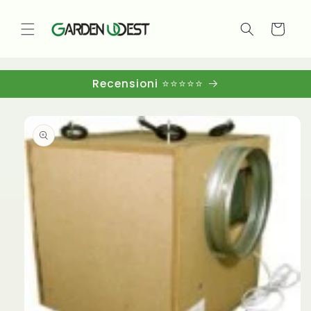
Vai
direttamente
ai contenuti
Carrello
Recensioni ⭐⭐⭐⭐⭐
Passa alle
informazioni
sul
prodotto