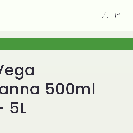
Carrello
Accedi
 Vega
canna 500ml
- 5L