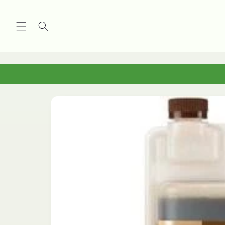
Vai
direttamente
ai contenuti
Passa alle
informazioni
sul
prodotto