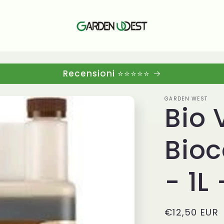
Recensioni ⭐⭐⭐⭐⭐
GARDEN WEST
Bio
Bio
- 1L 
Prezzo
€12,50 EUR