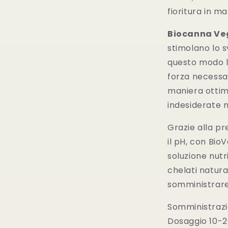
fioritura in m
Biocanna Ve
stimolano lo sv
questo modo la
forza necessari
maniera ottim
indesiderate n
Grazie alla pr
il pH, con Bio
soluzione nutr
chelati natura
somministrare 
Somministrazio
Dosaggio 10-20