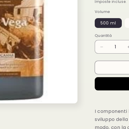
di
Imposte incluse.
listino
Volume
500 ml
Quantità
Diminuisci
quantità
per
Bio
Vega
Biocanna
500ml
-
1L
-
5L
I componenti b
sviluppo della
modo, con la c