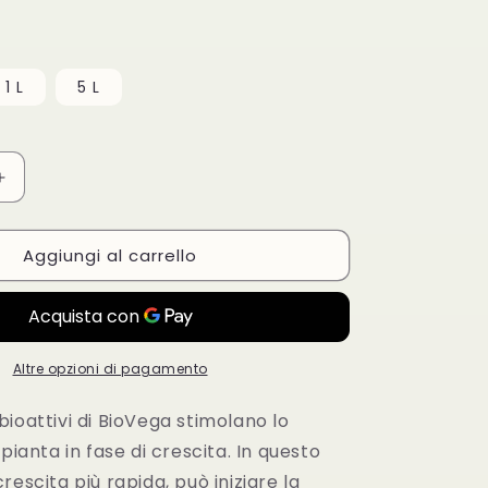
1 L
5 L
Aumenta
quantità
per
Aggiungi al carrello
Bio
Vega
Biocanna
500ml
-
1L
Altre opzioni di pagamento
-
5L
ioattivi di BioVega stimolano lo
 pianta in fase di crescita. In questo
rescita più rapida, può iniziare la