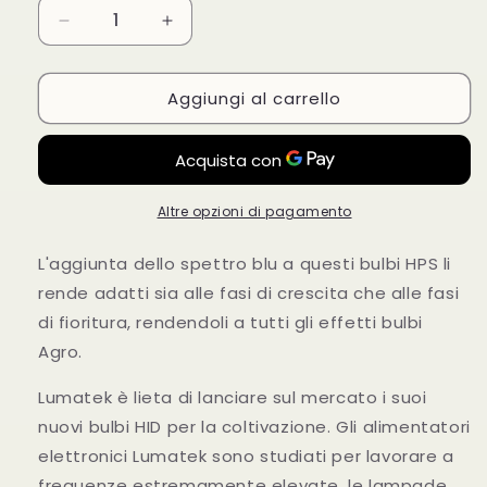
Diminuisci
Aumenta
quantità
quantità
per
per
Aggiungi al carrello
Bulbo
Bulbo
Lumatek
Lumatek
600
600
W
W
Agro
Agro
Altre opzioni di pagamento
L'aggiunta dello spettro blu a questi bulbi HPS li
rende adatti sia alle fasi di crescita che alle fasi
di fioritura, rendendoli a tutti gli effetti bulbi
Agro.
Lumatek è lieta di lanciare sul mercato i suoi
nuovi bulbi HID per la coltivazione. Gli alimentatori
elettronici Lumatek sono studiati per lavorare a
frequenze estremamente elevate, le lampade