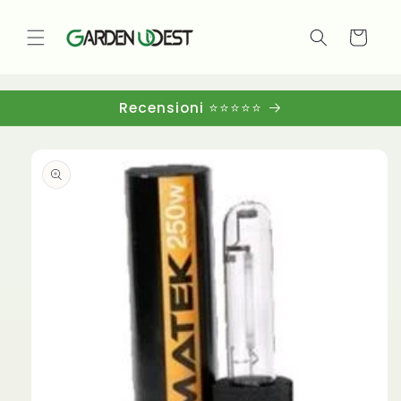
Vai
direttamente
ai contenuti
Carrello
Recensioni ⭐⭐⭐⭐⭐
Passa alle
informazioni
sul
prodotto