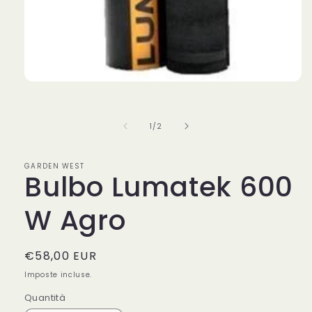
Apri
contenuti
multimediali
1
su
1
/
2
in
finestra
modale
GARDEN WEST
Bulbo Lumatek 600
W Agro
Prezzo
€58,00 EUR
di
Imposte incluse.
listino
Quantità