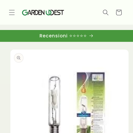
Vai
direttamente
ai contenuti
Carrello
Recensioni ⭐⭐⭐⭐⭐
Passa alle
informazioni
sul
prodotto