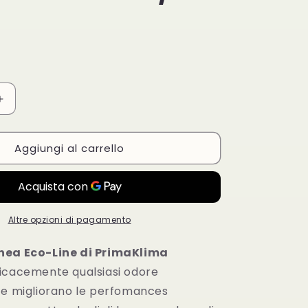
Aumenta
quantità
per
Aggiungi al carrello
Filtro
Odori
PrimaKlima
-
Eco-
filter
Altre opzioni di pagamento
diam.
125
 linea Eco-Line di PrimaKlima
-
icacemente qualsiasi odore
360
 e migliorano le perfomances
mc/h