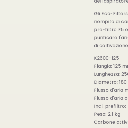
dell'aspirator
Gli Eco-Filter
riempito di car
pre-filtro F5 
purificare l'ar
di coltivazione
K2600-125
Flangia: 125 
Lunghezza: 25
Diametro: 18
Flusso d'aria
Flusso d'aria 
Incl. prefiltro
Peso: 2,1 kg
Carbone atti