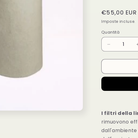
Prezzo
€55,00 EUR
di
Imposte incluse.
listino
Quantità
Diminuisci
quantità
per
Filtro
Odori
PrimaKlima
-
Eco-
filter
diam.
125
I filtri della
-
rimuovono eff
360
dall'ambiente
mc/h