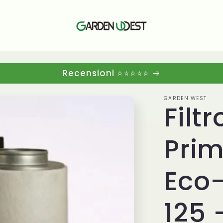
Recensioni ⭐⭐⭐⭐⭐
GARDEN WEST
Filt
Pri
Eco-
125 