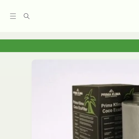
Vai
direttamente
ai contenuti
Passa alle
informazioni
sul
prodotto