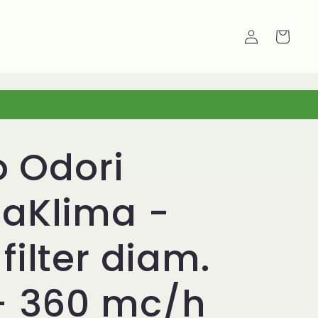
Carrello
Accedi
ro Odori
maKlima -
filter diam.
- 360 mc/h