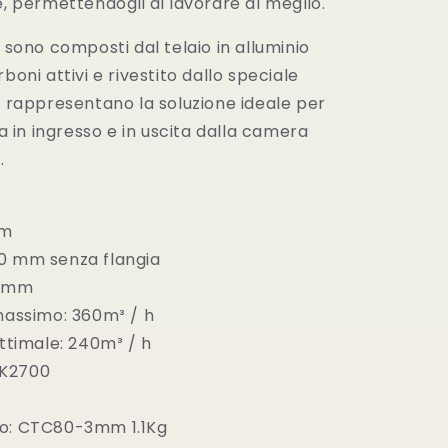
e, permettendogli di lavorare al meglio.
s sono composti dal telaio in alluminio
boni attivi e rivestito dallo speciale
e rappresentano la soluzione ideale per
ia in ingresso e in uscita dalla camera
.
mm
0 mm senza flangia
0 mm
 massimo: 360m³ / h
ottimale: 240m³ / h
: K2700
vo: CTC80-3mm 1.1Kg