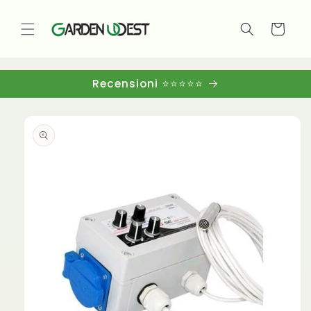
Vai
direttamente
ai contenuti
Carrello
Recensioni ⭐⭐⭐⭐⭐
Passa alle
informazioni
sul
prodotto