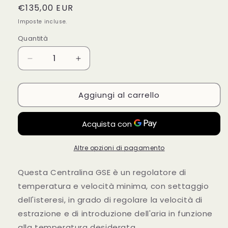
Prezzo
€135,00 EUR
di
Imposte incluse.
listino
Quantità
Diminuisci
Aumenta
quantità
quantità
per
per
Aggiungi al carrello
GSE
GSE
-
-
Controller
Controller
di
di
Temperatura
Temperatura
e
e
Altre opzioni di pagamento
Histeresi
Histeresi
1
1
Questa Centralina GSE è un regolatore di
Ventilatore
Ventilatore
temperatura e velocità minima, con settaggio
1
1
dell'isteresi, in grado di regolare la velocità di
A
A
estrazione e di introduzione dell'aria in funzione
alla temperatura desiderata.