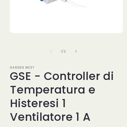
Apri
contenuti
multimediali
1
su
1
/
2
in
finestra
modale
GARDEN WEST
GSE - Controller di
Temperatura e
Histeresi 1
Ventilatore 1 A