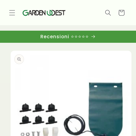
Vai
direttamente
ai contenuti
Carrello
Recensioni ⭐⭐⭐⭐⭐
Passa alle
informazioni
sul
prodotto