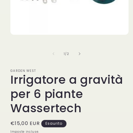
Apri
contenuti
multimediali
1
su
1
/
2
in
finestra
modale
GARDEN WEST
Irrigatore a gravità
per 6 piante
Wassertech
Prezzo
€15,00 EUR
Esaurito
di
Imposte incluse.