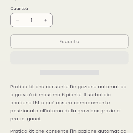
listino
Quantità
Diminuisci
Aumenta
quantità
quantità
per
per
Esaurito
Irrigatore
Irrigatore
a
a
gravità
gravità
per
per
6
6
piante
piante
Wassertech
Wassertech
Pratico kit che consente l'irrigazione automatica
a gravità di massimo 6 piante. Il serbatoio
contiene 15L e può essere comodamente
posizionato all'interno della grow box grazie ai
pratici ganci.
Pratico kit che consente l'irrigazione automatica