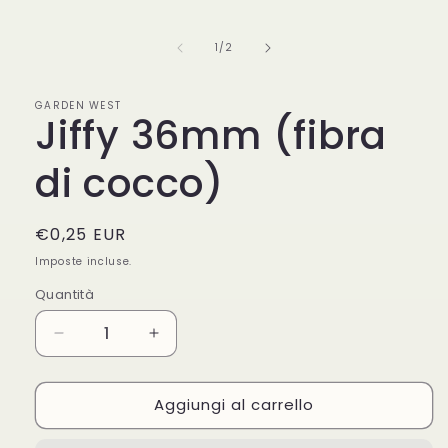
contenuti
multimediali
1
su
1
/
2
in
finestra
modale
GARDEN WEST
Jiffy 36mm (fibra
di cocco)
Prezzo
€0,25 EUR
di
Imposte incluse.
listino
Quantità
Diminuisci
Aumenta
quantità
quantità
per
per
Aggiungi al carrello
Jiffy
Jiffy
36mm
36mm
(fibra
(fibra