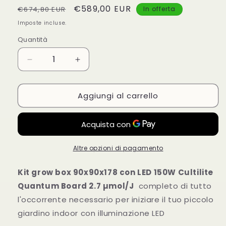
Prezzo
Prezzo
€589,00 EUR
€674,80 EUR
In offerta
di
scontato
Imposte incluse.
listino
Quantità
Diminuisci
Aumenta
quantità
quantità
per
per
Aggiungi al carrello
Kit
Kit
90x90x178
90x90x178
Con
Con
LED
LED
150W
150W
Cultilite
Cultilite
Altre opzioni di pagamento
Quantum
Quantum
Board
Board
Kit grow box 90x90x178 con LED 150W Cultilite
2.7
2.7
Quantum Board 2.7 µmol/J
completo di tutto
µmol/J
µmol/J
l'occorrente necessario per iniziare il tuo piccolo
giardino indoor con illuminazione LED