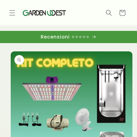
Vai
direttamente
ai contenuti
Carrello
Recensioni ⭐⭐⭐⭐⭐
Passa alle
informazioni
sul
prodotto