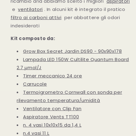
ricambio aria abbiamo scelto i migliori
aspiratori
e
ventilatori
. In alcuni kit è integrato il pratico
filtro ai carboni attivi
per abbattere gli odori
indesiderati
Kit composto da:
Grow Box Secret Jardin DS90 - 90x90x178
Lampada LED 150W Cultilite Quantum Board
2.7 µmol/J
Timer meccanico 24 ore
Carrucole
Termoigrometro Cornwall con sonda per
rilevamento temperatura/umidità
Ventilatore con Clip Fan
Aspiratore Vents TT100
n. 4 vasi 10x10x15 da 1,4 L
n.4 vasi 11 L