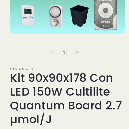
Apri
contenuti
multimediali
1
su
1
/
10
in
finestra
modale
GARDEN WEST
Kit 90x90x178 Con
LED 150W Cultilite
Quantum Board 2.7
µmol/J