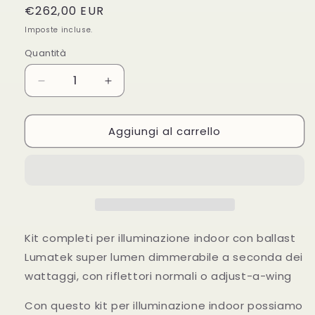
Prezzo
€262,00 EUR
di
Imposte incluse.
listino
Quantità
Diminuisci
Aumenta
quantità
quantità
per
per
Aggiungi al carrello
Kit
Kit
Lumatek
Lumatek
150w-
150w-
175w-
175w-
250w-
250w-
250w
250w
S.L.
S.L.
+
+
Kit completi per illuminazione indoor con ballast
Riflettore
Riflettore
Lumatek super lumen dimmerabile a seconda dei
Diamond
Diamond
wattaggi, con riflettori normali o adjust-a-wing
Con questo kit per illuminazione indoor possiamo