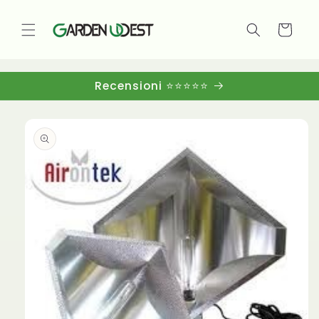
Vai
direttamente
ai contenuti
Carrello
Recensioni ⭐⭐⭐⭐⭐
Passa alle
informazioni
sul
prodotto