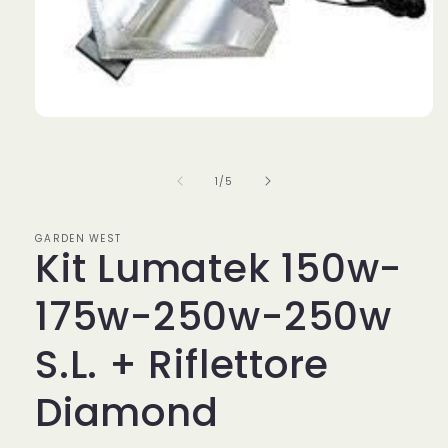
Apri
contenuti
multimediali
1
su
1
/
5
in
finestra
modale
GARDEN WEST
Kit Lumatek 150w-
175w-250w-250w
S.L. + Riflettore
Diamond