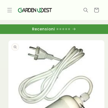
Vai
direttamente
ai contenuti
Carrello
Recensioni ⭐⭐⭐⭐⭐
Passa alle
informazioni
sul
prodotto