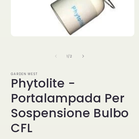
Apri
contenuti
multimediali
1
su
1
/
2
in
finestra
modale
GARDEN WEST
Phytolite -
Portalampada Per
Sospensione Bulbo
CFL