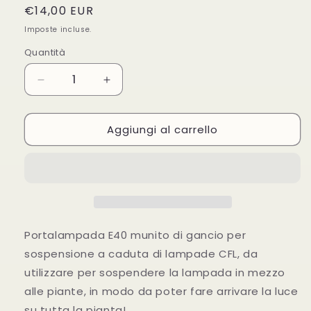
Prezzo
€14,00 EUR
di
Imposte incluse.
listino
Quantità
Diminuisci
Aumenta
quantità
quantità
per
per
Aggiungi al carrello
Phytolite
Phytolite
-
-
Portalampada
Portalampada
Per
Per
Sospensione
Sospensione
Bulbo
Bulbo
CFL
CFL
Portalampada E40 munito di gancio per
sospensione a caduta di lampade CFL, da
utilizzare per sospendere la lampada in mezzo
alle piante, in modo da poter fare arrivare la luce
su tutta la pianta!