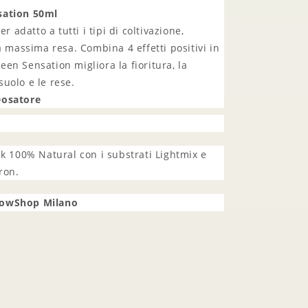
sation 50ml
r adatto a tutti i tipi di coltivazione,
massima resa. Combina 4 effetti positivi in ​​
reen Sensation migliora la fioritura, la
 suolo e le rese.
Dosatore
ck 100% Natural con i substrati Lightmix e
ron.
rowShop Milano