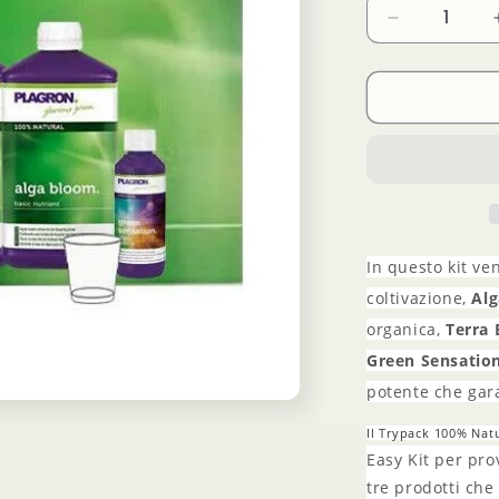
Diminuisci
quantità
per
Plagron
Easy
Pack
Natural
In questo kit ven
coltivazione,
Al
organica,
Terra
Green Sensatio
potente che gar
Il Trypack 100% Nat
Easy Kit per prov
tre prodotti che