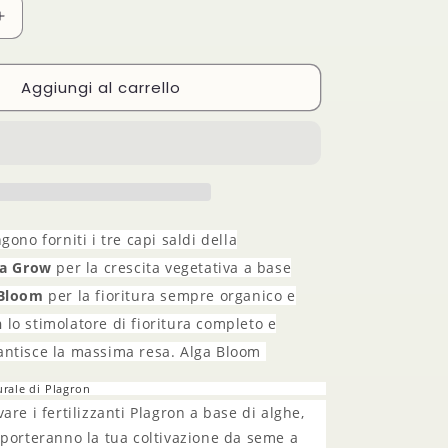
Aumenta
quantità
per
Aggiungi al carrello
Plagron
Easy
Pack
Natural
gono forniti i tre capi saldi della
ga Grow
per la crescita vegetativa a base
 Bloom
per la fioritura sempre organico e
n
lo stimolatore di fioritura completo e
antisce la massima resa. Alga Bloom
urale di Plagron
are i fertilizzanti Plagron a base di alghe,
 porteranno la tua coltivazione da seme a