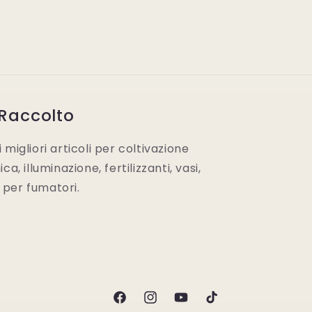
 Raccolto
migliori articoli per coltivazione
a, illuminazione, fertilizzanti, vasi,
i per fumatori.
Facebook
Instagram
YouTube
TikTok