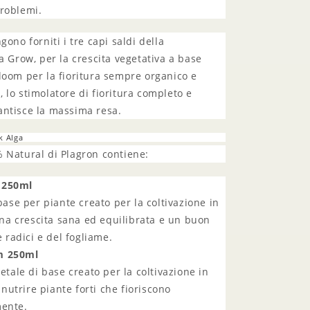
problemi.
gono forniti i tre capi saldi della
ga Grow, per la crescita vegetativa a base
loom per la fioritura sempre organico e
 lo stimolatore di fioritura completo e
antisce la massima resa.
k Alga
 Natural di Plagron contiene:
 250ml
base per piante creato per la coltivazione in
una crescita sana ed equilibrata e un buon
 radici e del fogliame.
m 250ml
etale di base creato per la coltivazione in
 nutrire piante forti che fioriscono
ente.