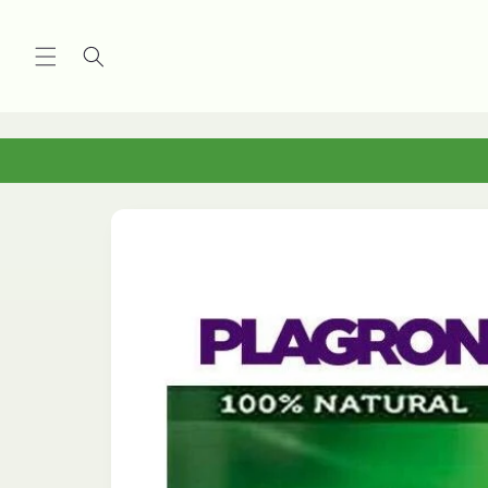
Vai
direttamente
ai contenuti
Passa alle
informazioni
sul
prodotto