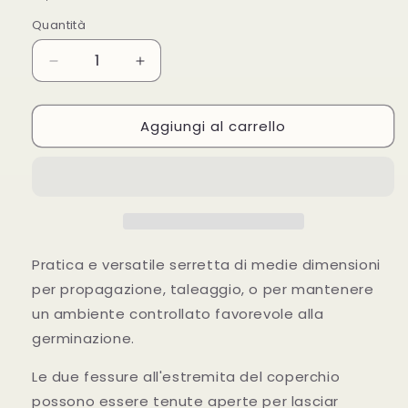
listino
Quantità
Diminuisci
Aumenta
quantità
quantità
per
per
Aggiungi al carrello
Serretta
Serretta
Airontek
Airontek
Con
Con
Areazione
Areazione
54x28x25
54x28x25
Pratica e versatile serretta di medie dimensioni
per propagazione, taleaggio, o per mantenere
un ambiente controllato favorevole alla
germinazione.
Le due fessure all'estremita del coperchio
possono essere tenute aperte per lasciar