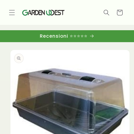
Vai
direttamente
ai contenuti
Carrello
Recensioni ⭐⭐⭐⭐⭐
Passa alle
informazioni
sul
prodotto