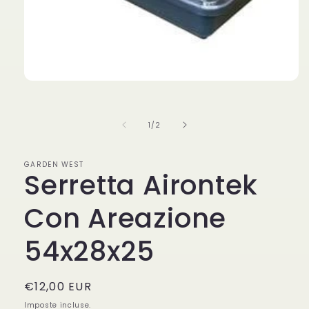
Apri
contenuti
multimediali
1
su
1
/
2
in
finestra
modale
GARDEN WEST
Serretta Airontek
Con Areazione
54x28x25
Prezzo
€12,00 EUR
di
Imposte incluse.